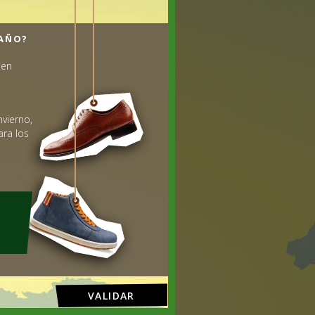
 AÑO?
 en
nvierno,
ara los
VALIDAR