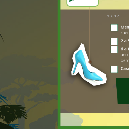
1 / 17
Men
cuer
2 a 
6 a 
uno 
dem
Casi