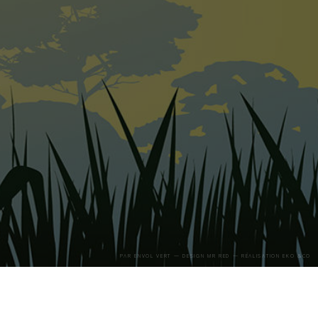
PAR
ENVOL VERT
— DESIGN
MR RED
— RÉALISATION
EKO &CO